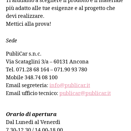
Ti aiutiamo a scegliere il prodotto e il materiale
più adatto alle tue esigenze e al progetto che
devi realizzare.
Mettici alla prova!
Sede
PubliCar s.n.c.
Via Scataglini 3/a – 60131 Ancona
Tel. 071.28 68 164 – 071.90 93 780
Mobile 348.74 08 100
Email segreteria:
info@publicar.it
Email ufficio tecnico:
publicar@publicar.it
Orario di apertura
Dal Lunedì al Venerdì
7.30-12.30 / 14.00-18.00