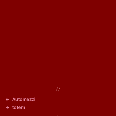
←
Automezzi
→
totem