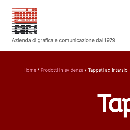
PUBLICAR
Azienda di grafica e comunicazione dal 1979
ADESIVI
ANCONA
Home
/
Prodotti in evidenza
/ Tappeti ad intarsio
Tap