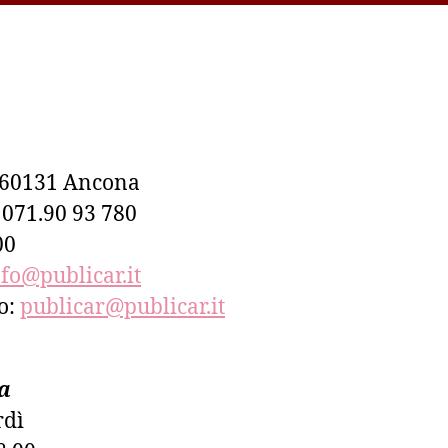
– 60131 Ancona
– 071.90 93 780
00
nfo@publicar.it
co:
publicar@publicar.it
a
rdì