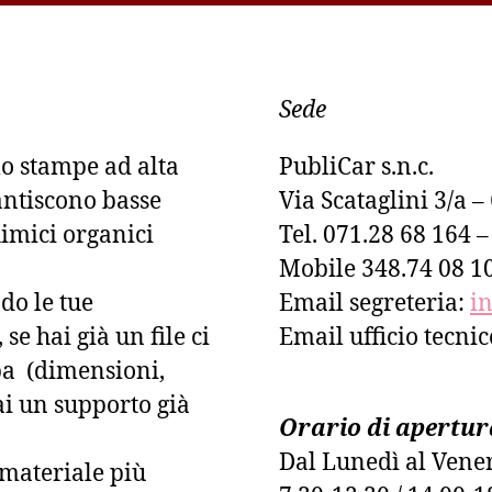
Sede
lo stampe ad alta
PubliCar s.n.c.
antiscono basse
Via Scataglini 3/a 
imici organici
Tel. 071.28 68 164 
Mobile 348.74 08 1
do le tue
Email segreteria:
i
se hai già un file ci
Email ufficio tecni
pa (dimensioni,
ai un supporto già
Orario di apertur
Dal Lunedì al Vene
l materiale più