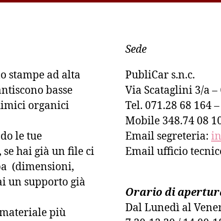
Sede
lo stampe ad alta
PubliCar s.n.c.
antiscono basse
Via Scataglini 3/a 
imici organici
Tel. 071.28 68 164 
Mobile 348.74 08 1
do le tue
Email segreteria:
i
se hai già un file ci
Email ufficio tecni
pa (dimensioni,
ai un supporto già
Orario di apertur
Dal Lunedì al Vene
l materiale più