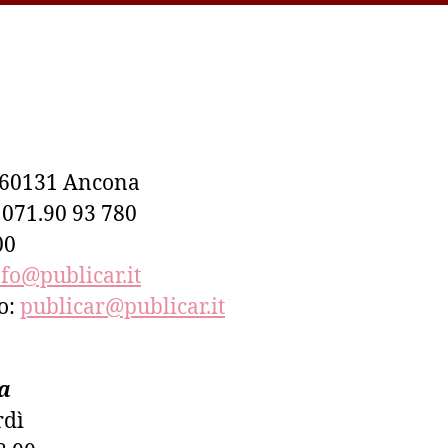
– 60131 Ancona
– 071.90 93 780
00
nfo@publicar.it
co:
publicar@publicar.it
a
rdì