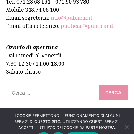
Tel. 071.28 68 164 – 071.90 93 780
Mobile 348.74 08 100
Email segreteria:
info@publicar.it
Email ufficio tecnico:
publicar@publicar.it
Orario di apertura
Dal Lunedì al Venerdì
7.30-12.30 / 14.00-18.00
Sabato chiuso
Cerca:
I COOKIE PERMETTONO IL FUNZIONAMENTO DI ALCUNI
SERVIZI DI QUESTO SITO. UTILIZZANDO QUESTI SERVIZI,
Su
↑
© 2026
PUBLICAR ADESIVI ANCONA
ACCETTI L'UTILIZZO DEI COOKIE DA PARTE NOSTRA.
Informativa Cookie