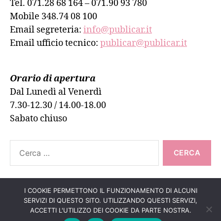
Tel. 071.28 68 164 – 071.90 93 780
Mobile 348.74 08 100
Email segreteria:
info@publicar.it
Email ufficio tecnico:
publicar@publicar.it
Orario di apertura
Dal Lunedì al Venerdì
7.30-12.30 / 14.00-18.00
Sabato chiuso
Cerca:
I COOKIE PERMETTONO IL FUNZIONAMENTO DI ALCUNI
SERVIZI DI QUESTO SITO. UTILIZZANDO QUESTI SERVIZI,
Su
↑
© 2026
PUBLICAR ADESIVI ANCONA
ACCETTI L'UTILIZZO DEI COOKIE DA PARTE NOSTRA.
Informativa Cookie