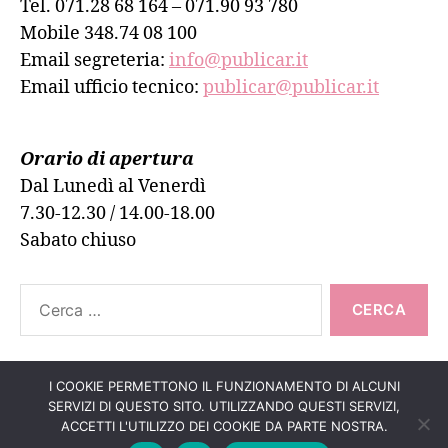
Tel. 071.28 68 164 – 071.90 93 780
Mobile 348.74 08 100
Email segreteria:
info@publicar.it
Email ufficio tecnico:
publicar@publicar.it
Orario di apertura
Dal Lunedì al Venerdì
7.30-12.30 / 14.00-18.00
Sabato chiuso
Cerca:
I COOKIE PERMETTONO IL FUNZIONAMENTO DI ALCUNI
SERVIZI DI QUESTO SITO. UTILIZZANDO QUESTI SERVIZI,
Su
↑
© 2026
PUBLICAR ADESIVI ANCONA
ACCETTI L'UTILIZZO DEI COOKIE DA PARTE NOSTRA.
Informativa Cookie