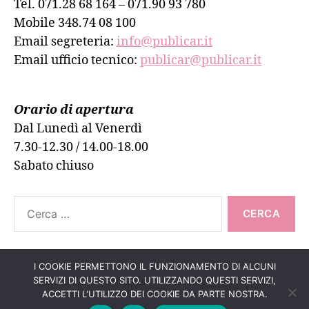
Tel. 071.28 68 164 – 071.90 93 780
Mobile 348.74 08 100
Email segreteria:
info@publicar.it
Email ufficio tecnico:
publicar@publicar.it
Orario di apertura
Dal Lunedì al Venerdì
7.30-12.30 / 14.00-18.00
Sabato chiuso
Cerca:
I COOKIE PERMETTONO IL FUNZIONAMENTO DI ALCUNI
SERVIZI DI QUESTO SITO. UTILIZZANDO QUESTI SERVIZI,
Su
↑
© 2026
PUBLICAR ADESIVI ANCONA
ACCETTI L'UTILIZZO DEI COOKIE DA PARTE NOSTRA.
Informativa Cookie