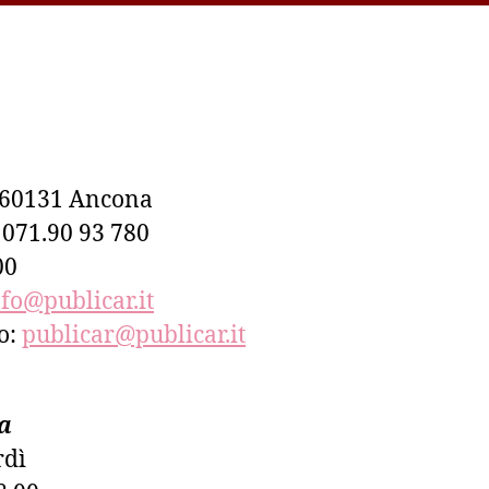
– 60131 Ancona
– 071.90 93 780
00
nfo@publicar.it
co:
publicar@publicar.it
a
rdì