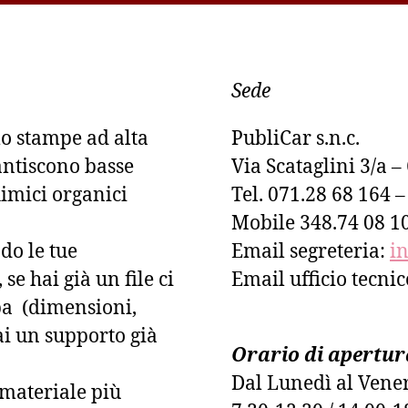
Sede
lo stampe ad alta
PubliCar s.n.c.
antiscono basse
Via Scataglini 3/a 
imici organici
Tel. 071.28 68 164 
Mobile 348.74 08 1
do le tue
Email segreteria:
i
se hai già un file ci
Email ufficio tecni
pa (dimensioni,
ai un supporto già
Orario di apertur
Dal Lunedì al Vene
l materiale più