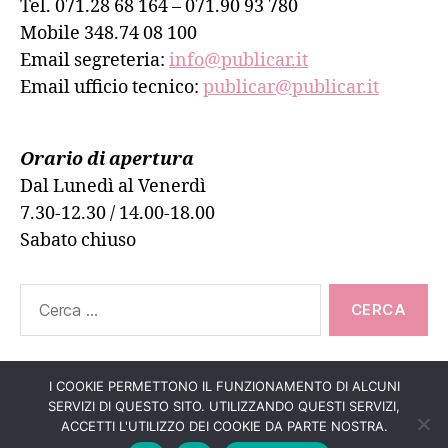
Tel. 071.28 68 164 – 071.90 93 780
Mobile 348.74 08 100
Email segreteria:
info@publicar.it
Email ufficio tecnico:
publicar@publicar.it
Orario di apertura
Dal Lunedì al Venerdì
7.30-12.30 / 14.00-18.00
Sabato chiuso
Cerca:
I COOKIE PERMETTONO IL FUNZIONAMENTO DI ALCUNI
SERVIZI DI QUESTO SITO. UTILIZZANDO QUESTI SERVIZI,
Su
↑
© 2026
PUBLICAR ADESIVI ANCONA
ACCETTI L'UTILIZZO DEI COOKIE DA PARTE NOSTRA.
Informativa Cookie