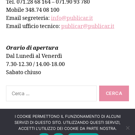
Tel. 071.28 68 164 – 071.90 93 780
Mobile 348.74 08 100
Email segreteria:
info@publicar.it
Email ufficio tecnico:
publicar@publicar.it
Orario di apertura
Dal Lunedì al Venerdì
7.30-12.30 / 14.00-18.00
Sabato chiuso
Cerca:
I COOKIE PERMETTONO IL FUNZIONAMENTO DI ALCUNI
SERVIZI DI QUESTO SITO. UTILIZZANDO QUESTI SERVIZI,
Su
↑
© 2026
PUBLICAR ADESIVI ANCONA
ACCETTI L'UTILIZZO DEI COOKIE DA PARTE NOSTRA.
Informativa Cookie