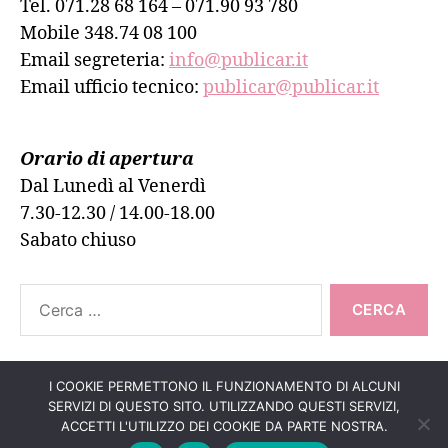
Tel. 071.28 68 164 – 071.90 93 780
Mobile 348.74 08 100
Email segreteria:
info@publicar.it
Email ufficio tecnico:
publicar@publicar.it
Orario di apertura
Dal Lunedì al Venerdì
7.30-12.30 / 14.00-18.00
Sabato chiuso
Cerca:
I COOKIE PERMETTONO IL FUNZIONAMENTO DI ALCUNI
SERVIZI DI QUESTO SITO. UTILIZZANDO QUESTI SERVIZI,
Su
↑
© 2026
PUBLICAR ADESIVI ANCONA
ACCETTI L'UTILIZZO DEI COOKIE DA PARTE NOSTRA.
Informativa Cookie