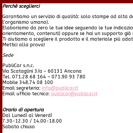
Perchè sceglierci
Garantiamo un servizio di qualità: solo stampe ad alta def
l’organismo umano).
Elaboriamo da zero le tue idee seguendo le tue indicazion
orientamento, contenuti) oppure se hai un supporto già s
Ti aiutiamo a scegliere il prodotto e il materiale più ada
Mettici alla prova!
Sede
PubliCar s.n.c.
Via Scataglini 3/a – 60131 Ancona
Tel. 071.28 68 164 – 071.90 93 780
Mobile 348.74 08 100
Email segreteria:
info@publicar.it
Email ufficio tecnico:
publicar@publicar.it
Orario di apertura
Dal Lunedì al Venerdì
7.30-12.30 / 14.00-18.00
Sabato chiuso