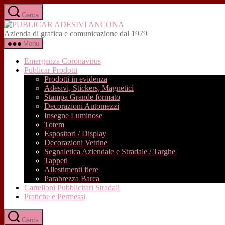
Salta
Cerca
al
PUBLICAR
contenuto
ADESIVI
Azienda di grafica e comunicazione dal 1979
ANCONA
Menu
Emergenza Coronavirus
Publicar Prodotti
Prodotti in evidenza
Adesivi, Stickers, Magnetici
Stampa Grande formato
Decorazioni Automezzi
Insegne Luminose
Totem
Espositori / Display
Decorazioni Vetrine
Segnaletica Aziendale e Stradale / Targhe
Tappeti
Allestimenti fiere
Parabrezza Barca
Cartelloni Pubblicitari Stradali
Pratiche e Permessi
Cerca