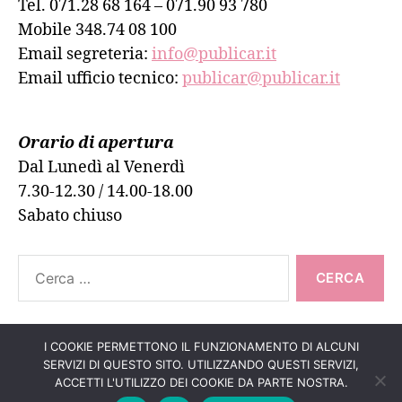
Tel. 071.28 68 164 – 071.90 93 780
Mobile 348.74 08 100
Email segreteria:
info@publicar.it
Email ufficio tecnico:
publicar@publicar.it
Orario di apertura
Dal Lunedì al Venerdì
7.30-12.30 / 14.00-18.00
Sabato chiuso
Cerca:
I COOKIE PERMETTONO IL FUNZIONAMENTO DI ALCUNI
SERVIZI DI QUESTO SITO. UTILIZZANDO QUESTI SERVIZI,
Su
↑
© 2026
PUBLICAR ADESIVI ANCONA
ACCETTI L'UTILIZZO DEI COOKIE DA PARTE NOSTRA.
Informativa Cookie