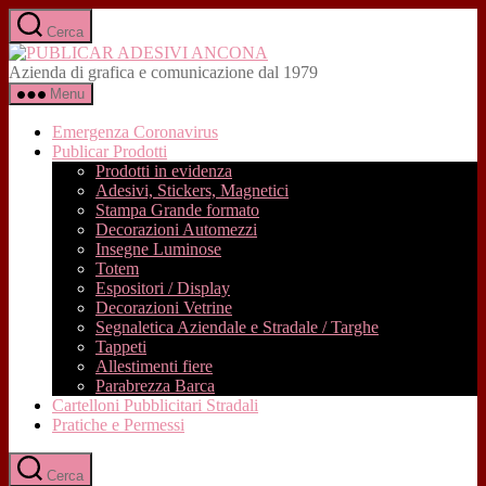
Salta
Cerca
al
PUBLICAR
contenuto
ADESIVI
Azienda di grafica e comunicazione dal 1979
ANCONA
Menu
Emergenza Coronavirus
Publicar Prodotti
Prodotti in evidenza
Adesivi, Stickers, Magnetici
Stampa Grande formato
Decorazioni Automezzi
Insegne Luminose
Totem
Espositori / Display
Decorazioni Vetrine
Segnaletica Aziendale e Stradale / Targhe
Tappeti
Allestimenti fiere
Parabrezza Barca
Cartelloni Pubblicitari Stradali
Pratiche e Permessi
Cerca